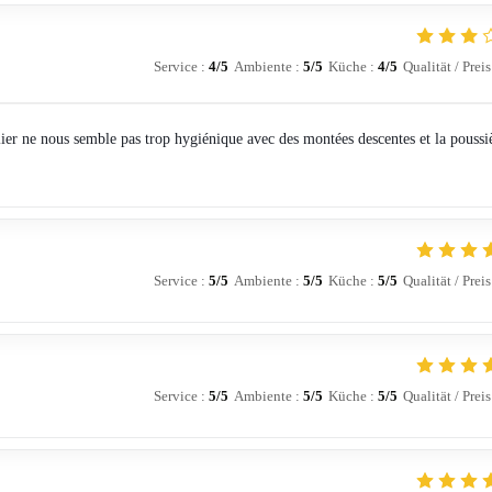
Service
:
4
/5
Ambiente
:
5
/5
Küche
:
4
/5
Qualität / Preis
lier ne nous semble pas trop hygiénique avec des montées descentes et la poussi
Service
:
5
/5
Ambiente
:
5
/5
Küche
:
5
/5
Qualität / Preis
Service
:
5
/5
Ambiente
:
5
/5
Küche
:
5
/5
Qualität / Preis