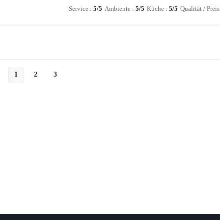
Service
:
5
/5
Ambiente
:
5
/5
Küche
:
5
/5
Qualität / Preis
1
2
3