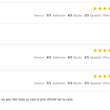
Service
:
5
/5
Ambiente
:
4
/5
Küche
:
5
/5
Qualität / Preis
Service
:
4
/5
Ambiente
:
4
/5
Küche
:
5
/5
Qualität / Preis
Service
:
5
/5
Ambiente
:
5
/5
Küche
:
5
/5
Qualität / Preis
t un peu cher mais ça vaut le prix affiché sur la carte.