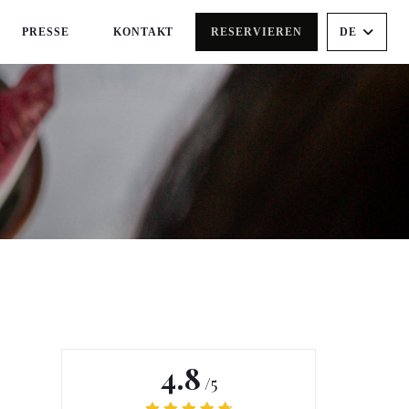
PRESSE
KONTAKT
RESERVIEREN
DE
((ÖFFNET EIN NEUES FENSTER))
4.8
/5