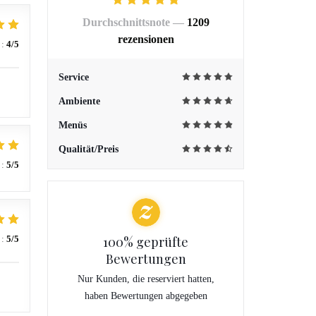
Durchschnittsnote —
1209
rezensionen
:
4
/5
Service
Ambiente
Menüs
Qualität/Preis
:
5
/5
:
5
/5
100% geprüfte
Bewertungen
Nur Kunden, die reserviert hatten,
haben Bewertungen abgegeben