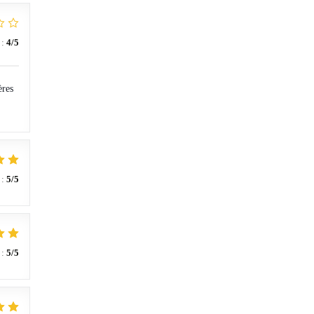
:
4
/5
ères
:
5
/5
:
5
/5