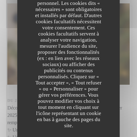
personnel. Les cookies dits «
nécessaires » sont obligatoires
et installés par défaut. D'autres
cookies facultatifs nécessitent
votre consentement. Ces
cookies facultatifs servent à
analyser votre navigation,
mesurer l'audience du site,
proposer des fonctionnalités
(ex : en lien avec les réseaux
sociaux) ou afficher des
publicités ou contenus
personnalisés. Cliquez sur «
Tout accepter », « Tout refuser
» ou « Personnaliser » pour
gérer vos préférences. Vous
pouvez modifier vos choix à
DU 23/12/2024 AU 25/12/2024 DE 18H30 À 18H00
tout moment en cliquant sur
Découvrez notre menu festif disponible jusqu’au 18 Janvier
l'icône représentant un cookie
2025 sur notre site restaurant-banyan.com et tentez de
en bas à gauche des pages du
remporter :
site.
✨ Un bon de 80€