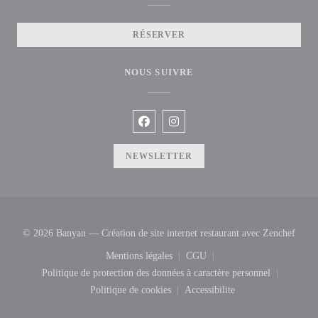
RÉSERVER
NOUS SUIVRE
Facebook ((ouvre une nouvelle fenêtre
Instagram ((ouvre une nouvelle f
NEWSLETTER
((ouv
© 2026 Banyan — Création de site internet restaurant avec
Zenchef
Mentions légales
CGU
((ouvre une nouvelle fenêtre))
((ouvre une nouvelle fenêtre
Politique de protection des données à caractère personnel
((ouvre une nouvelle fenêtre))
Politique de cookies
Accessibilite
((ouvre une nouvelle fenêtre))
((ouvre une nouvelle fenêtr