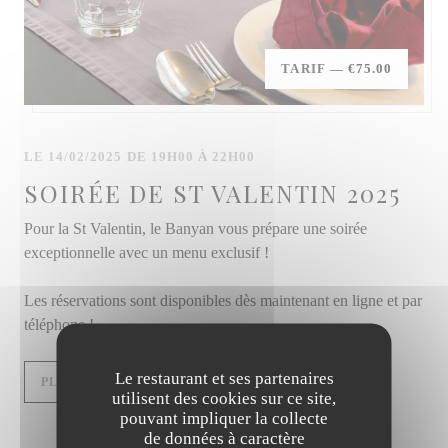
TARIF —
€75.00
LE 14/02/2025 DE 19H00 À 22H00
SOIRÉE DE ST VALENTIN 2025
Pour la St Valentin, le Banyan vous prépare une soirée
exceptionnelle avec un menu exclusif !
Les réservations sont disponibles dès maintenant en ligne et par
téléphone !
Le restaurant et ses partenaires
((OUVRE UNE NOUVELLE FENÊTRE)
PLUS D'INFORMATIONS
utilisent des cookies sur ce site,
pouvant impliquer la collecte
de données à caractère