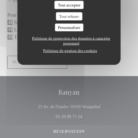
✨ Un bon de 50€
Tout accepter
Pour participer :
Tout refuser
1️⃣ Suivez @banyanthai
Personnaliser
2️⃣ Likez ce post et partagez-le en story
3️⃣ Tagguez 2 amis en commentaire
Politique de protection des données à caractère
personnel
Politique de gestion des cookies
((OUVRE UNE NOUVELLE FENÊTRE)
PLUS D'INFORMATIONS
Banyan
((ouvre une nouvelle 
23 Av. de Flandre 59290 Wasquehal
03 20 89 71 54
RÉSERVATION