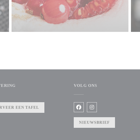
VERING
VOLG ONS
ter))
RVEER EEN TAFEL
Facebook ((opent in een nieuw 
Instagram ((opent in een
NIEUWSBRIEF