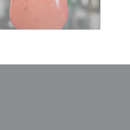
venster))
 nieuw venster))