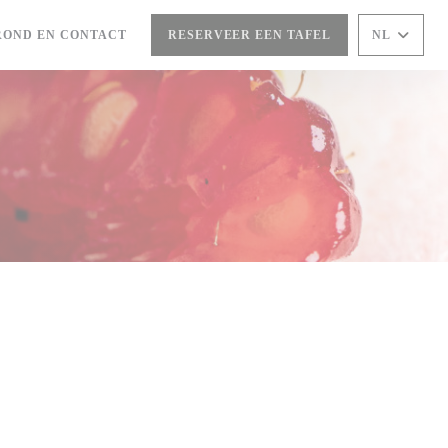
ROND EN CONTACT
RESERVEER EEN TAFEL
NL
EEN NIEUW VENSTER))