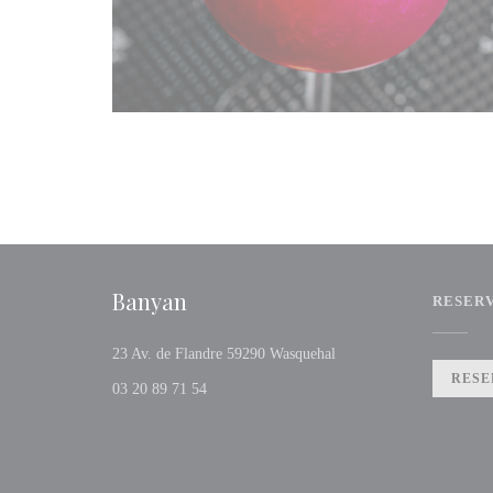
Banyan
RESER
((opent in een nieuw vens
23 Av. de Flandre 59290 Wasquehal
RESE
03 20 89 71 54