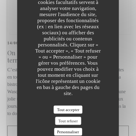
cookies facultatifs servent à
analyser votre navigation,
mesurer l'audience du site,
proposer des fonctionnalités
(ex : en lien avec les réseaux
sociaux) ou afficher des
publicités ou contenus
14/06/2022
personnalisés. Cliquez sur «
Tout accepter », « Tout refuser
On a testé Banyan – Bistronomie Thaï et
» ou « Personnaliser » pour
terrasse perchée à Wasquehal
gérer vos préférences. Vous
pouvez modifier vos choix à
C’est tout nouveau tout beau ! Le Banyan a ouvert ses portes
tout moment en cliquant sur
en toute discrétion il y a quelques semaines et propose de la
l'icône représentant un cookie
bistronomie thaï sur les grands boulevards au niveau de
en bas à gauche des pages du
Wasquehal. Un lieu soigné sur deux étages qui offre aussi une
site.
jolie terrasse suspendue au 1er étage, pour profiter des beaux
jours. On a voulu tester cette nouvelle adresse à mettre dans la
Tout accepter
to do des adeptes de food asiatique. Parce que c’est bon !
Tout refuser
Personnaliser
((OUVRE UNE NOUVELLE
LIRE L'ARTICLE