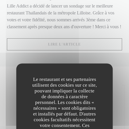
Lille Addict a décidé de lancer un sondage sur le meilleure
restaurant Thaïlandais de la métropole Lilloise. Grâce à vos
votes et votre fidélité, nous sommes arrivés 3ème dans ce
classement après presque deux ans d'ouverture ! Merci à vous !
((OUVRE UNE NOUVELLE
LIRE L'ARTICLE
Le restaurant et ses partenaires
utilisent des cookies sur ce site,
pouvant impliquer la collecte
de données à caractère
personnel. Les cookies dits «
nécessaires » sont obligatoires
et installés par défaut. D'autres
cookies facultatifs nécessitent
votre consentement. Ces