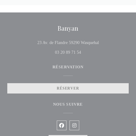
Banyan
((ouvre une nouvelle 
23 Av. de Flandre 59290 Wasquehal
03 20 89 71 54
RÉSERVATION
RÉSERVER
NOUS SUIVRE
Facebook ((ouvre une nouvelle fenêtre
Instagram ((ouvre une nouvelle f