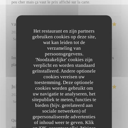
peu cher mais ça vaut le prix affiché sur la carte.
valerie
D
Het restaurant en zijn partners
2026-07-30
- 13:00 - Gasten 3
gebruiken cookies op deze site,
Service
:
4
/5
Atmosfeer
:
5
/5
Keuken
:
4
/5
Kwaliteit / Prijs
:
5
/5
wat kan leiden tot de
verzameling van
persoonsgegevens.
Impeccable comme d habitude ! Que du plaisir de l apéritif aux
'Noodzakelijke' cookies zijn
verplicht en worden standaard
plats
geïnstalleerd. Andere optionele
cookies vereisen uw
toestemming. Deze optionele
Julie
D
cookies worden gebruikt om
uw navigatie te analyseren, het
2026-07-29
- 20:00 - Gasten 2
sitepubliek te meten, functies te
Service
:
5
/5
Atmosfeer
:
5
/5
Keuken
:
5
/5
Kwaliteit / Prijs
:
4
/5
bieden (bijv. gerelateerd aan
sociale netwerken) of
gepersonaliseerde advertenties
Qualité des produits, cuisine pleine de saveur et un service
of inhoud weer te geven. Klik
agréable
op 'OK, accepteer alle', 'Weiger