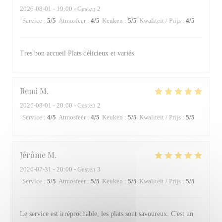
2026-08-01
- 19:00 - Gasten 2
Service
:
5
/5
Atmosfeer
:
4
/5
Keuken
:
5
/5
Kwaliteit / Prijs
:
4
/5
Tres bon accueil Plats délicieux et variés
Remi
M
2026-08-01
- 20:00 - Gasten 2
Service
:
4
/5
Atmosfeer
:
4
/5
Keuken
:
5
/5
Kwaliteit / Prijs
:
5
/5
Jérôme
M
2026-07-31
- 20:00 - Gasten 3
Service
:
5
/5
Atmosfeer
:
5
/5
Keuken
:
5
/5
Kwaliteit / Prijs
:
5
/5
Le service est irréprochable, les plats sont savoureux. C'est un