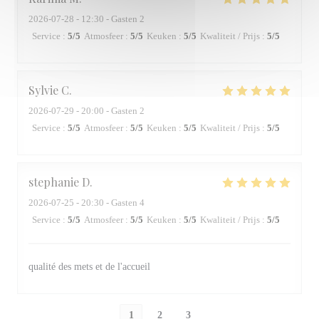
2026-07-28
- 12:30 - Gasten 2
Service
:
5
/5
Atmosfeer
:
5
/5
Keuken
:
5
/5
Kwaliteit / Prijs
:
5
/5
Sylvie
C
2026-07-29
- 20:00 - Gasten 2
Service
:
5
/5
Atmosfeer
:
5
/5
Keuken
:
5
/5
Kwaliteit / Prijs
:
5
/5
stephanie
D
2026-07-25
- 20:30 - Gasten 4
Service
:
5
/5
Atmosfeer
:
5
/5
Keuken
:
5
/5
Kwaliteit / Prijs
:
5
/5
qualité des mets et de l'accueil
1
2
3