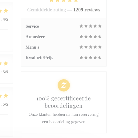
Gemiddelde rating —
1209 reviews
:
4
/5
Service
Atmosfeer
Menu's
Kwaliteit/Prijs
:
5
/5
100% gecertificeerde
:
5
/5
beoordelingen
Onze klanten hebben na hun reservering
een beoordeling gegeven