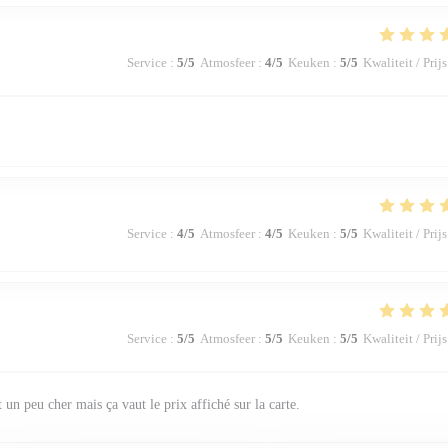
Service
:
5
/5
Atmosfeer
:
4
/5
Keuken
:
5
/5
Kwaliteit / Prijs
Service
:
4
/5
Atmosfeer
:
4
/5
Keuken
:
5
/5
Kwaliteit / Prijs
Service
:
5
/5
Atmosfeer
:
5
/5
Keuken
:
5
/5
Kwaliteit / Prijs
t un peu cher mais ça vaut le prix affiché sur la carte.