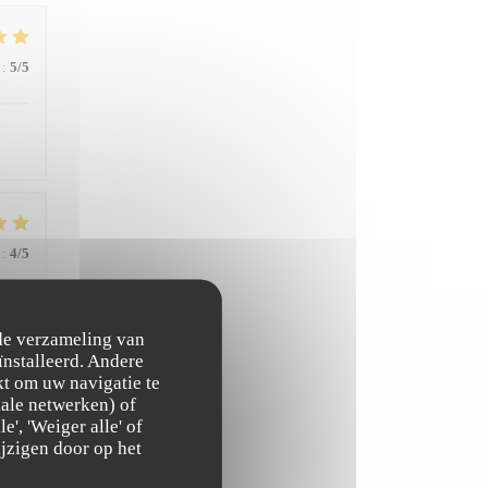
:
5
/5
:
4
/5
 de verzameling van
ïnstalleerd. Andere
t om uw navigatie te
ciale netwerken) of
', 'Weiger alle' of
:
5
/5
jzigen door op het