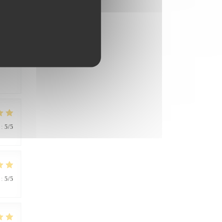
:
4
/5
ères
:
5
/5
:
5
/5