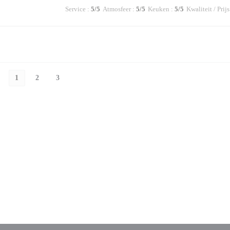
Service
:
5
/5
Atmosfeer
:
5
/5
Keuken
:
5
/5
Kwaliteit / Prijs
1
2
3