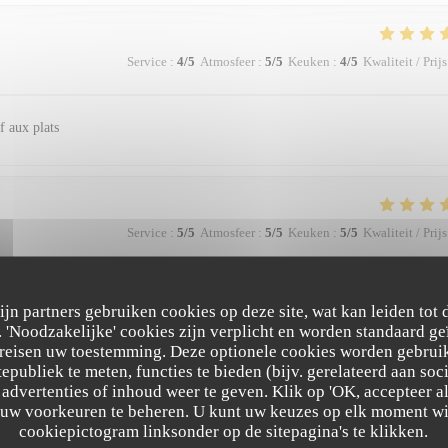
Service
:
4
/5
Atmosfeer
:
5
/5
Keuken
:
4
/5
Kwaliteit / Prijs
f aux plats
Service
:
5
/5
Atmosfeer
:
5
/5
Keuken
:
5
/5
Kwaliteit / Prijs
e agréable
zijn partners gebruiken cookies op deze site, wat kan leiden tot
'Noodzakelijke' cookies zijn verplicht en worden standaard ge
ereisen uw toestemming. Deze optionele cookies worden gebruik
tepubliek te meten, functies te bieden (bijv. gerelateerd aan so
advertenties of inhoud weer te geven. Klik op 'OK, accepteer alle
Service
:
5
/5
Atmosfeer
:
5
/5
Keuken
:
5
/5
Kwaliteit / Prijs
m uw voorkeuren te beheren. U kunt uw keuzes op elk moment wi
cookiepictogram linksonder op de sitepagina's te klikken.