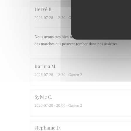
Hervé
B
2026-07-28
- 12:30 - Gasten 3
Nous avons tres bien mangé par contre la table sous l esca
des marches qui peuvent tomber dans nos assiettes
Karima
M
2026-07-28
- 12:30 - Gasten 2
Sylvie
C
2026-07-29
- 20:00 - Gasten 2
stephanie
D