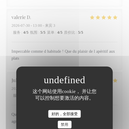
valerie
D
2026-07-30
- 13:00 - 来宾 3
服务
:
4
/5
氛围
:
5
/5
菜单
:
4
/5
质价比
:
5
/5
Impeccable comme d habitude ! Que du plaisir de l apéritif aux
plats
Julie
D
2026-07-29
- 20:00 - 来宾 2
这个网站使用cookie， 并让您
服务
:
5
/5
氛围
:
5
/5
菜单
:
5
/5
质价比
:
4
/5
可以控制想要激活的内容。
好的，全部接受
Qualité des produits, cuisine pleine de saveur et un service
agréable
禁用