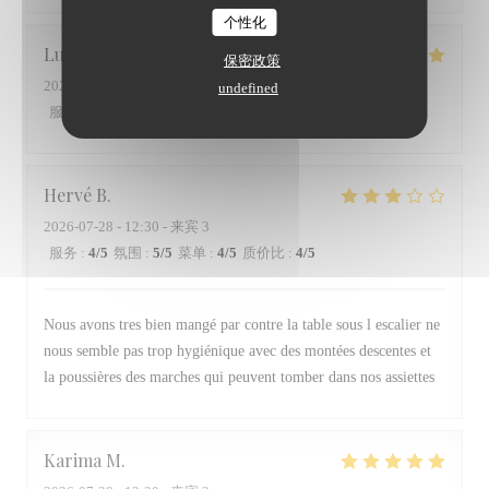
个性化
Lucas
V
保密政策
2026-07-28
- 20:30 - 来宾 2
undefined
服务
:
5
/5
氛围
:
5
/5
菜单
:
5
/5
质价比
:
5
/5
Hervé
B
2026-07-28
- 12:30 - 来宾 3
服务
:
4
/5
氛围
:
5
/5
菜单
:
4
/5
质价比
:
4
/5
Nous avons tres bien mangé par contre la table sous l escalier ne
nous semble pas trop hygiénique avec des montées descentes et
la poussières des marches qui peuvent tomber dans nos assiettes
Karima
M