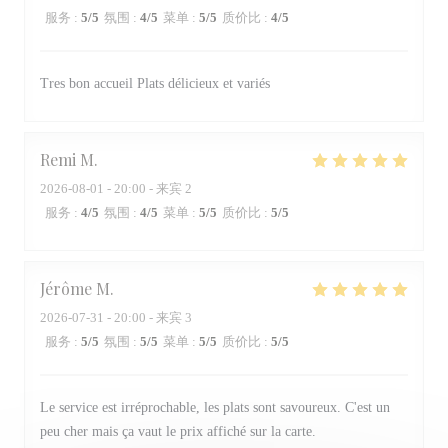
服务
:
5
/5
氛围
:
4
/5
菜单
:
5
/5
质价比
:
4
/5
Tres bon accueil Plats délicieux et variés
Remi
M
2026-08-01
- 20:00 - 来宾 2
服务
:
4
/5
氛围
:
4
/5
菜单
:
5
/5
质价比
:
5
/5
Jérôme
M
2026-07-31
- 20:00 - 来宾 3
服务
:
5
/5
氛围
:
5
/5
菜单
:
5
/5
质价比
:
5
/5
Le service est irréprochable, les plats sont savoureux. C'est un
peu cher mais ça vaut le prix affiché sur la carte.