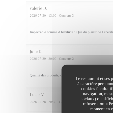
valerie
D
2026-07-30
- 13:00 - Couverts 3
Impeccable comme d habitude ! Que du plaisir de l apériti
Julie
D
2026-07-29
- 20:00 - Couverts 2
Qualité des produits, cuisine pleine de saveur et un servic
Le restaurant et ses 
à caractère personne
cookies facultati
navigation, mesur
Lucas
V
sociaux) ou affich
2026-07-28
- 20:30 - Couverts 2
refuser » ou « P
moment en cl