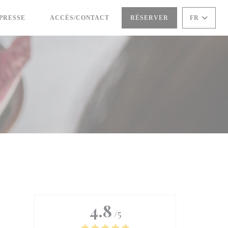
PRESSE
ACCÈS/CONTACT
RÉSERVER
FR
((OUVRE UNE NOUVELLE FENÊTRE))
4.8
/5