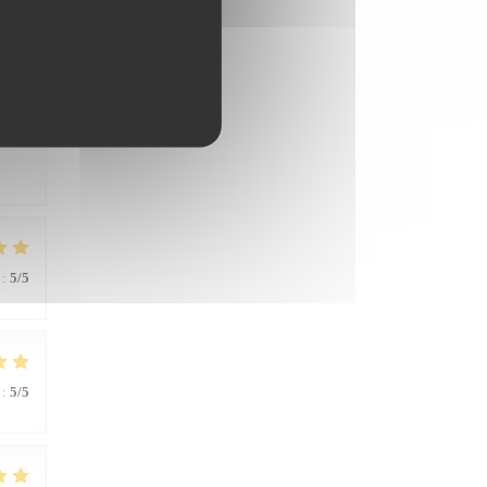
:
4
/5
ères
:
5
/5
:
5
/5