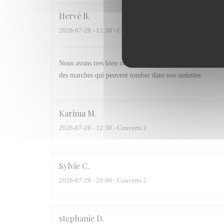
Hervé
B
2026-07-28
- 12:30 - Couverts 3
Nous avons tres bien mangé par contre la table sous l esca
des marches qui peuvent tomber dans nos assiettes
Karima
M
2026-07-28
- 12:30 - Couverts 2
Sylvie
C
2026-07-29
- 20:00 - Couverts 2
stephanie
D