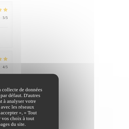
:
5
/5
:
4
/5
la collecte de données
 par défaut. D'autres
t à analyser votre
n avec les réseaux
 accepter », « Tout
:
5
/5
 vos choix à tout
ages du site.