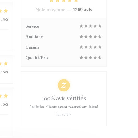
Note moyenne —
1209 avis
:
4
/5
Service
Ambiance
Cuisine
Qualité/Prix
:
5
/5
100% avis vérifiés
:
5
/5
Seuls les clients ayant réservé ont laissé
leur avis