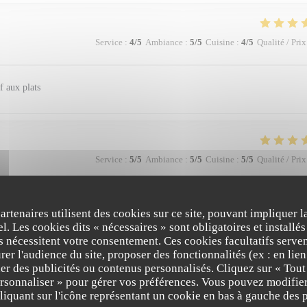
Service
:
4
/5
Ambiance
:
5
/5
Cuisine
:
4
/5
Qualité / Prix
f aux plats
Service
:
5
/5
Ambiance
:
5
/5
Cuisine
:
5
/5
Qualité / Prix
e agréable
partenaires utilisent des cookies sur ce site, pouvant impliquer 
l. Les cookies dits « nécessaires » sont obligatoires et installés
fs nécessitent votre consentement. Ces cookies facultatifs serven
er l'audience du site, proposer des fonctionnalités (ex : en lie
er des publicités ou contenus personnalisés. Cliquez sur « Tout
Service
:
5
/5
Ambiance
:
5
/5
Cuisine
:
5
/5
Qualité / Prix
ersonnaliser » pour gérer vos préférences. Vous pouvez modifier
iquant sur l'icône représentant un cookie en bas à gauche des p