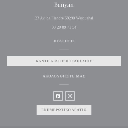
Banyan
((ανοίγει σε νέο παρ
23 Av. de Flandre 59290 Wasquehal
03 20 89 71 54
ΚΡΆΤΗΣΗ
ΚΆΝΤΕ ΚΡΆΤΗΣΗ ΤΡΑΠΕΖΙΟΎ
ΑΚΟΛΟΥΘΉΣΤΕ ΜΑΣ
Facebook ((ανοίγει σε νέο παράθυρο))
Instagram ((ανοίγει σε νέο παρ
ΕΝΗΜΕΡΩΤΙΚΌ ΔΕΛΤΊΟ