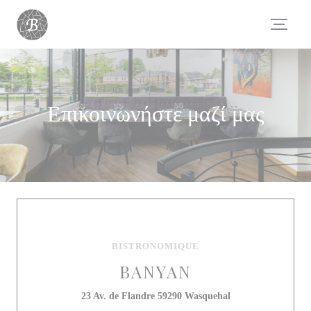
Πίνακας διαχείρισης "Μπισκότων" (Cookies)
Επικοινωνήστε μαζί μας
BISTRONOMIQUE
BANYAN
((ανοίγει σε νέο π
23 Av. de Flandre 59290 Wasquehal