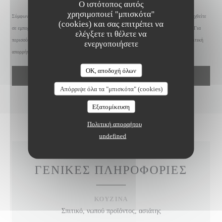
Ο ιστότοπος αυτός
χρησιμοποιεί "μπισκότα"
Σύμφωνα με τον κανονισμό προστασίας δεδομένων (GDPR), έχετε το δικαίωμα να αντιταχθείτε
(cookies) και σας επιτρέπει να
σε εμπορικές επικοινωνίες. Μπορείτε να εγγραφείτε στο Μητρώο του Άρθρου 11:
dpa.gr
. Για
ελέγξετε τι θέλετε να
περισσότερες πληροφορίες σχετικά με την επεξεργασία των δεδομένων σας, δείτε την
πολιτική
ενεργοποιήσετε
απορρήτου
.
OK, αποδοχή όλων
Απόρριψε όλα τα "μπισκότα" (cookies)
Εξατομίκευση
Πολιτική απορρήτου
undefined
ΓΕΝΙΚΈΣ ΠΛΗΡΟΦΟΡΊΕΣ
ΚΟΥΖΊΝΑ
Σπιτικό, νωπού προϊόντος, ασιάτης