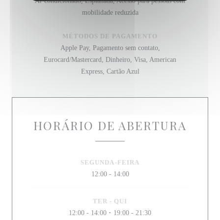
Ar condicionado, Esplanada, Acesso para pessoas com
mobilidade reduzida
MÉTODOS DE PAGAMENTO
Apple Pay, Pagamento sem contato,
Eurocard/Mastercard, Dinheiro, Visa, American
Express, Cartão Azul
HORÁRIO DE ABERTURA
SEGUNDA-FEIRA
12:00 - 14:00
TER
-
QUI
12:00 - 14:00
19:00 - 21:30
•