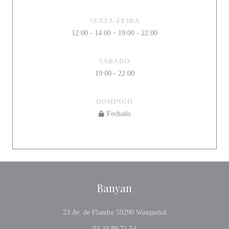
SEXTA-FEIRA
12:00 - 14:00
19:00 - 22:00
•
SÁBADO
19:00 - 22:00
DOMINGO
Fechado
Banyan
((abre numa nova jane
23 Av. de Flandre 59290 Wasquehal
03 20 89 71 54