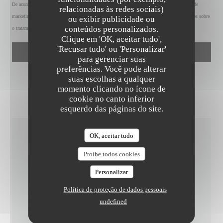
De acordo com a legislação de proteção de dados, tem o direito de se opor a comunicações de
relacionadas às redes sociais)
marketing. Pode registar-se na Lista Robinson através de
robinson.pt
. Para mais informações sobre
ou exibir publicidade ou
conteúdos personalizados.
o tratamento dos seus dados, consulte a nossa
política de privacidade
.
Clique em 'OK, aceitar tudo',
'Recusar tudo' ou 'Personalizar'
para gerenciar suas
preferências. Você pode alterar
suas escolhas a qualquer
momento clicando no ícone de
cookie no canto inferior
esquerdo das páginas do site.
OK, aceitar tudo
INFORMAÇÕES GERAIS
Proíbe todos cookies
Personalizar
CULINÁRIA
Caseiro, produtos frescos
Política de proteção de dados pessoais
undefined
SERVIÇOS