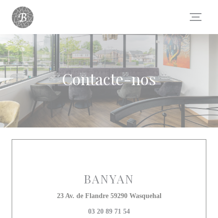
Painel de Gerenciamento de Cookies
Contacte-nos
BANYAN
((abre numa nova j
23 Av. de Flandre 59290 Wasquehal
03 20 89 71 54