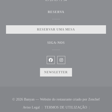
RESERVA
RESERVAR UMA MESA
SIGA-NOS
Facebook ((abre numa nova janela))
Instagram ((abre numa nova jane
NEWSLETTER
((abre n
© 2026 Banyan — Website do restaurante criado por
Zenchef
Aviso Legal
TERMOS DE UTILIZAÇÃO
((abre numa nova janela))
((abre numa nova janela))