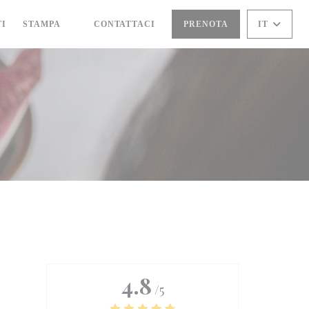
TI
STAMPA
CONTATTACI
PRENOTA
IT
((APRE UNA NUOVA FINESTRA))
4.8
/5