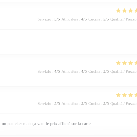
Servizio
:
5
/5
Atmosfera
:
4
/5
Cucina
:
5
/5
Qualità / Prezzo
Servizio
:
4
/5
Atmosfera
:
4
/5
Cucina
:
5
/5
Qualità / Prezzo
Servizio
:
5
/5
Atmosfera
:
5
/5
Cucina
:
5
/5
Qualità / Prezzo
t un peu cher mais ça vaut le prix affiché sur la carte.