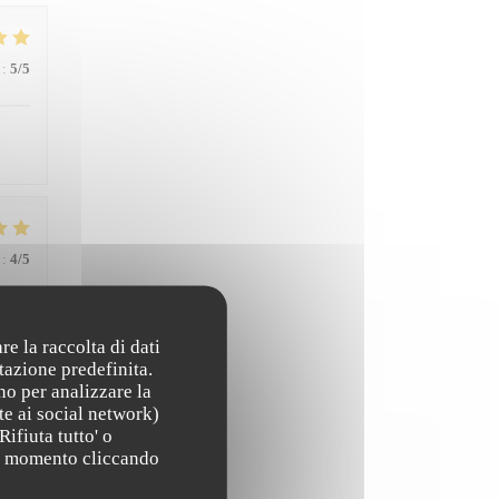
:
5
/5
:
4
/5
re la raccolta di dati
tazione predefinita.
no per analizzare la
te ai social network)
Rifiuta tutto' o
:
5
/5
asi momento cliccando