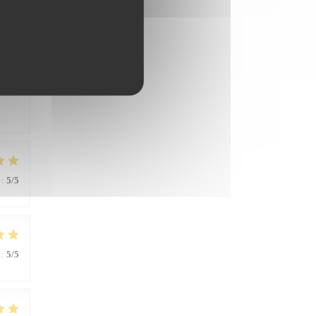
:
4
/5
ères
:
5
/5
:
5
/5