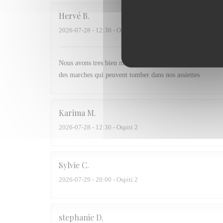
Hervé
B
2026-07-28
- 12:30 - Ospiti 3
Nous avons tres bien mangé par contre la table sous l esca
des marches qui peuvent tomber dans nos assiettes
Karima
M
2026-07-28
- 12:30 - Ospiti 2
Sylvie
C
2026-07-29
- 20:00 - Ospiti 2
stephanie
D