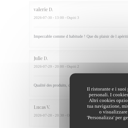
valerie
D
2026-07-30
- 13:00 - Ospiti 3
Impeccable comme d habitude ! Que du plaisir de l apériti
Julie
D
2026-07-29
- 20:00 - Ospiti 2
Qualité des produits, cuisine pleine de saveur et un servic
Il ristorante e i suo
personali. I cookie
Altri cookies opzio
tua navigazione, mis
Lucas
V
o visualizzare 
2026-07-28
- 20:30 - Ospiti 2
'Personalizza' per g