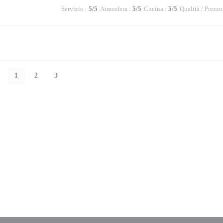
Servizio
:
5
/5
Atmosfera
:
5
/5
Cucina
:
5
/5
Qualità / Prezzo
1
2
3