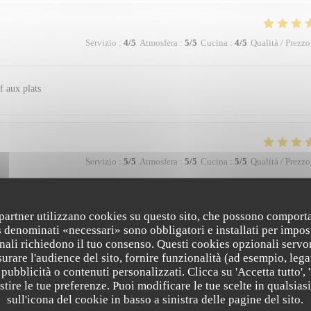
Servizio
:
4
/5
Atmosfera
:
5
/5
Cucina
:
4
/5
Qualità / Prezzo
f aux plats
Servizio
:
5
/5
Atmosfera
:
5
/5
Cucina
:
5
/5
Qualità / Prezzo
e agréable
i partner utilizzano cookies su questo sito, che possono comporta
s denominati «necessari» sono obbligatori e installati per impos
nali richiedono il tuo consenso. Questi cookies opzionali servo
urare l'audience del sito, fornire funzionalità (ad esempio, lega
pubblicità o contenuti personalizzati. Clicca su 'Accetta tutto', '
Servizio
:
5
/5
Atmosfera
:
5
/5
Cucina
:
5
/5
Qualità / Prezzo
estire le tue preferenze. Puoi modificare le tue scelte in qualsi
sull'icona del cookie in basso a sinistra delle pagine del sito.