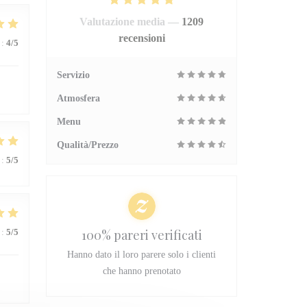
Valutazione media —
1209
recensioni
:
4
/5
Servizio
Atmosfera
Menu
Qualità/Prezzo
:
5
/5
:
5
/5
100% pareri verificati
Hanno dato il loro parere solo i clienti
che hanno prenotato