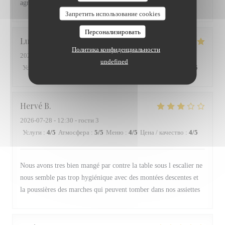
agréable
Запретить использование cookies
Персонализировать
Lucas
V
Политика конфиденциальности
2026-07-28
- 20:30 - гости 2
undefined
Услуги
:
5
/5
Атмосфера
:
5
/5
Меню
:
5
/5
Цена / качество
:
5
/5
Hervé
B
2026-07-28
- 12:30 - гости 3
Услуги
:
4
/5
Атмосфера
:
5
/5
Меню
:
4
/5
Цена / качество
:
4
/5
Nous avons tres bien mangé par contre la table sous l escalier ne
nous semble pas trop hygiénique avec des montées descentes et
la poussières des marches qui peuvent tomber dans nos assiettes