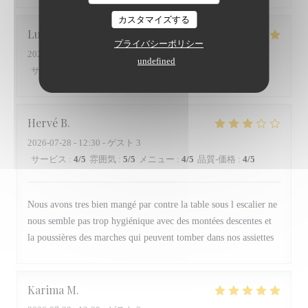
カスタマイズする
Lucas
V
プライバシーポリシー
2026-07-28
- 20:30 - ゲスト 2
undefined
サービス
:
5
/5
雰囲気
:
5
/5
メニュー
:
5
/5
品質-価格
:
5
/5
Hervé
B
2026-07-28
- 12:30 - ゲスト 3
サービス
:
4
/5
雰囲気
:
5
/5
メニュー
:
4
/5
品質-価格
:
4
/5
Nous avons tres bien mangé par contre la table sous l escalier ne
nous semble pas trop hygiénique avec des montées descentes et
la poussières des marches qui peuvent tomber dans nos assiettes
Karima
M