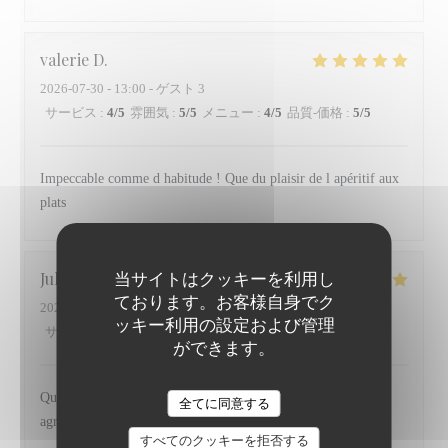
valerie
D
2026-07-30
- 13:00 - ゲスト 3
サービス
:
4
/5
雰囲気
:
5
/5
メニュー
:
4
/5
品質-価格
:
5
/5
Impeccable comme d habitude ! Que du plaisir de l apéritif aux
plats
Julie
D
当サイトはクッキーを利用し
ております。お客様自身でク
2026-07-29
- 20:00 - ゲスト 2
ッキー利用の設定および管理
サービス
:
5
/5
雰囲気
:
5
/5
メニュー
:
5
/5
品質-価格
:
4
/5
ができます。
Qualité des produits, cuisine pleine de saveur et un service
全てに同意する
agréable
すべてのクッキーを拒否する