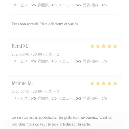
サービス
:
5
/5
雰囲気
:
4
/5
メニュー
:
5
/5
品質-価格
:
4
/5
Tres bon accueil Plats délicieux et variés
Remi
M
2026-08-01
- 20:00 - ゲスト 2
サービス
:
4
/5
雰囲気
:
4
/5
メニュー
:
5
/5
品質-価格
:
5
/5
Jérôme
M
2026-07-31
- 20:00 - ゲスト 3
サービス
:
5
/5
雰囲気
:
5
/5
メニュー
:
5
/5
品質-価格
:
5
/5
Le service est irréprochable, les plats sont savoureux. C'est un
peu cher mais ça vaut le prix affiché sur la carte.