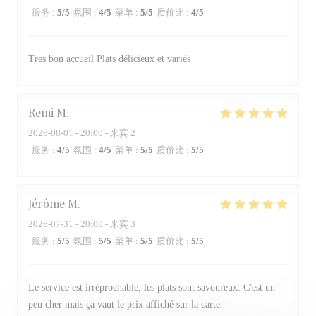
服务
:
5
/5
氛围
:
4
/5
菜单
:
5
/5
质价比
:
4
/5
Tres bon accueil Plats délicieux et variés
Remi
M
2026-08-01
- 20:00 - 来宾 2
服务
:
4
/5
氛围
:
4
/5
菜单
:
5
/5
质价比
:
5
/5
Jérôme
M
2026-07-31
- 20:00 - 来宾 3
服务
:
5
/5
氛围
:
5
/5
菜单
:
5
/5
质价比
:
5
/5
Le service est irréprochable, les plats sont savoureux. C'est un
peu cher mais ça vaut le prix affiché sur la carte.