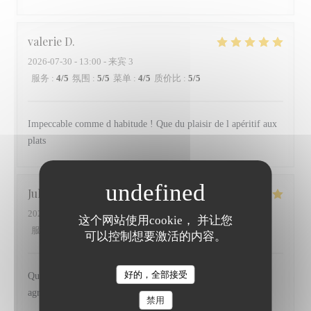
valerie
D
2026-07-30
- 13:00 - 来宾 3
服务
:
4
/5
氛围
:
5
/5
菜单
:
4
/5
质价比
:
5
/5
Impeccable comme d habitude ! Que du plaisir de l apéritif aux
plats
Julie
D
2026-07-29
- 20:00 - 来宾 2
这个网站使用cookie， 并让您
服务
:
5
/5
氛围
:
5
/5
菜单
:
5
/5
质价比
:
4
/5
可以控制想要激活的内容。
好的，全部接受
Qualité des produits, cuisine pleine de saveur et un service
agréable
禁用