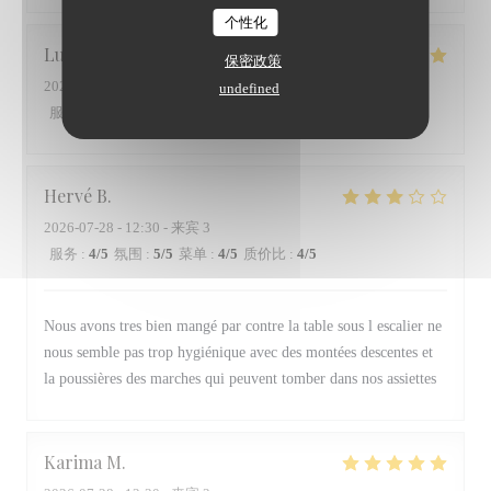
个性化
Lucas
V
保密政策
2026-07-28
- 20:30 - 来宾 2
undefined
服务
:
5
/5
氛围
:
5
/5
菜单
:
5
/5
质价比
:
5
/5
Hervé
B
2026-07-28
- 12:30 - 来宾 3
服务
:
4
/5
氛围
:
5
/5
菜单
:
4
/5
质价比
:
4
/5
Nous avons tres bien mangé par contre la table sous l escalier ne
nous semble pas trop hygiénique avec des montées descentes et
la poussières des marches qui peuvent tomber dans nos assiettes
Karima
M