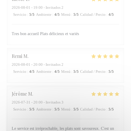
2026-08-01
- 19:00 - Invitados 2
Servicio
:
5
/5
Ambiente
:
4
/5
Menú
:
5
/5
Calidad / Precio
:
4
/5
Tres bon accueil Plats délicieux et variés
Remi
M
2026-08-01
- 20:00 - Invitados 2
Servicio
:
4
/5
Ambiente
:
4
/5
Menú
:
5
/5
Calidad / Precio
:
5
/5
Jérôme
M
2026-07-31
- 20:00 - Invitados 3
Servicio
:
5
/5
Ambiente
:
5
/5
Menú
:
5
/5
Calidad / Precio
:
5
/5
Le service est irréprochable, les plats sont savoureux. C'est un