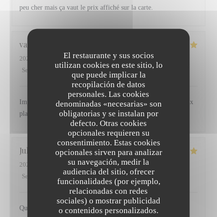
peu cher mais ça vaut le prix affiché sur la carte.
valerie
D
El restaurante y sus socios
2026-07-30
- 13:00 - Invitados 3
utilizan cookies en este sitio, lo
Servicio
:
4
/5
Ambiente
:
5
/5
Menú
:
4
/5
Calidad / Precio
:
5
/5
que puede implicar la
recopilación de datos
personales. Las cookies
Impeccable comme d habitude ! Que du plaisir de l apéritif aux
denominadas «necesarias» son
obligatorias y se instalan por
plats
defecto. Otras cookies
opcionales requieren su
consentimiento. Estas cookies
Julie
D
opcionales sirven para analizar
su navegación, medir la
2026-07-29
- 20:00 - Invitados 2
audiencia del sitio, ofrecer
Servicio
:
5
/5
Ambiente
:
5
/5
Menú
:
5
/5
Calidad / Precio
:
4
/5
funcionalidades (por ejemplo,
relacionadas con redes
sociales) o mostrar publicidad
Qualité des produits, cuisine pleine de saveur et un service
o contenidos personalizados.