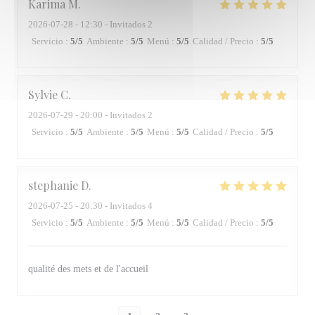
Karima
M
2026-07-28
- 12:30 - Invitados 2
Servicio
:
5
/5
Ambiente
:
5
/5
Menú
:
5
/5
Calidad / Precio
:
5
/5
Sylvie
C
2026-07-29
- 20:00 - Invitados 2
Servicio
:
5
/5
Ambiente
:
5
/5
Menú
:
5
/5
Calidad / Precio
:
5
/5
stephanie
D
2026-07-25
- 20:30 - Invitados 4
Servicio
:
5
/5
Ambiente
:
5
/5
Menú
:
5
/5
Calidad / Precio
:
5
/5
qualité des mets et de l'accueil