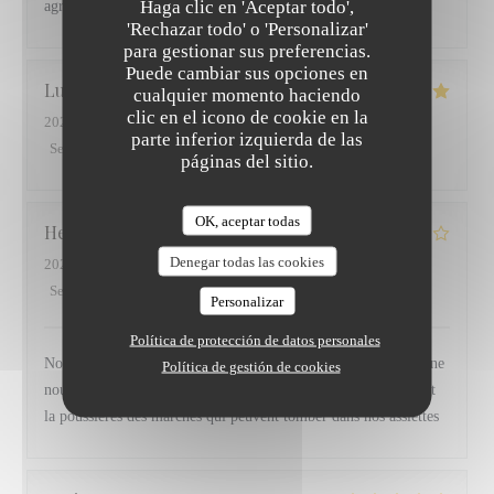
Haga clic en 'Aceptar todo',
agréable
'Rechazar todo' o 'Personalizar'
para gestionar sus preferencias.
Puede cambiar sus opciones en
Lucas
V
cualquier momento haciendo
clic en el icono de cookie en la
2026-07-28
- 20:30 - Invitados 2
parte inferior izquierda de las
Servicio
:
5
/5
Ambiente
:
5
/5
Menú
:
5
/5
Calidad / Precio
:
5
/5
páginas del sitio.
OK, aceptar todas
Hervé
B
Denegar todas las cookies
2026-07-28
- 12:30 - Invitados 3
Servicio
:
4
/5
Ambiente
:
5
/5
Menú
:
4
/5
Calidad / Precio
:
4
/5
Personalizar
Política de protección de datos personales
Nous avons tres bien mangé par contre la table sous l escalier ne
Política de gestión de cookies
nous semble pas trop hygiénique avec des montées descentes et
la poussières des marches qui peuvent tomber dans nos assiettes